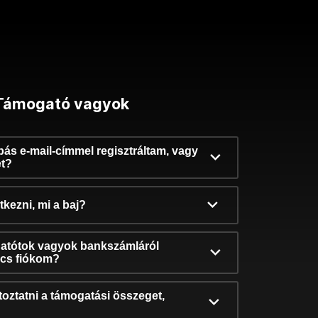
Támogató vagyok
ibás e-mail-címmel regisztráltam, vagy
et?
kezni, mi a baj?
atótok vagyok bankszámláról
incs fiókom?
oztatni a támogatási összeget,