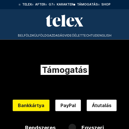
TELEX
AFTER
G7
KARAKTER
TÁMOGATÁS
SHOP
BELFÖLD
KÜLFÖLD
GAZDASÁG
VIDEÓ
ÉLET
TECHTUD
ENGLISH
Támogatás
Bankkártya
PayPal
Átutalás
Rendszeres
Egyszeri