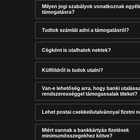
Milyen jogi szabályok vonatkoznak egyéb
támogatásra?
Tudtok számlát adni a támogatásról?
Cégként is utalhatok nektek?
Külföldről is tudok utalni?
Van-e lehetőség arra, hogy banki utalássa
rendszerességgel támogassalak titeket?
Lehet postai csekkel/utalvánnyal fizetni 
Miért vannak a bankkártyás fizetések
minimumösszegekhez kötve?