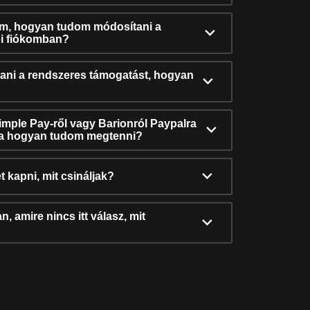
ám, hogyan tudom módosítani a
i fiókomban?
ni a rendszeres támogatást, hogyan
Simple Pay-ről vagy Barionról Paypalra
ra hogyan tudom megtenni?
t kapni, mit csináljak?
, amire nincs itt válasz, mit