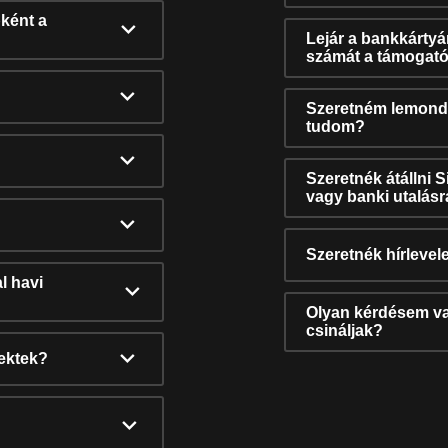
ként a
Lejár a bankkárty
számát a támogató
Szeretném lemonda
tudom?
Szeretnék átállni 
vagy banki utalás
Szeretnék hírlevele
l havi
Olyan kérdésem van
csináljak?
nektek?