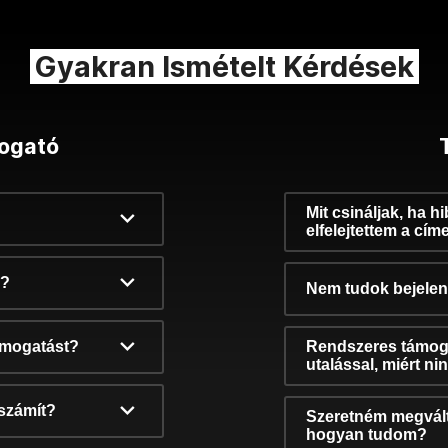
Gyakran Ismételt Kérdések
ogató
Mit csináljak, ha h
elfelejtettem a cím
k?
Nem tudok bejelent
támogatást?
Rendszeres támog
utalással, miért n
számít?
Szeretném megvált
hogyan tudom?