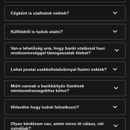
Cégként is utalhatok nektek?
Külföldről is tudok utalni?
Van-e lehetőség arra, hogy banki utalással havi
rendszerességgel támogassalak titeket?
Lehet postai csekkel/utalvánnyal fizetni nektek?
Miért vannak a bankkártyás fizetések
minimumösszegekhez kötve?
Hírlevélre hogy tudok feliratkozni?
Olyan kérdésem van, amire nincs itt válasz, mit
csináljak?