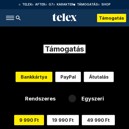
TELEX
AFTER
G7
KARAKTER
TÁMOGATÁS
SHOP
Támogatás
Támogatás
Bankkártya
PayPal
Átutalás
Rendszeres
Egyszeri
9 990 Ft
19 990 Ft
49 990 Ft