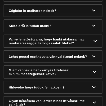
Cégként is utalhatok nektek?
Külföldről is tudok utalni?
Van-e lehetőség arra, hogy banki utalással havi
rendszerességgel támogassalak titeket?
Lehet postai csekkel/utalvánnyal fizetni nektek?
Miért vannak a bankkártyás fizetések
minimumösszegekhez kötve?
Hírlevélre hogy tudok feliratkozni?
Olyan kérdésem van, amire nincs itt válasz, mit
csináljak?