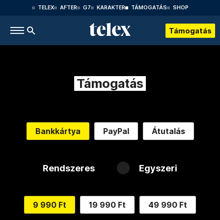
TELEX
AFTER
G7
KARAKTER
TÁMOGATÁS
SHOP
Támogatás
Támogatás
Bankkártya
PayPal
Átutalás
Rendszeres
Egyszeri
9 990 Ft
19 990 Ft
49 990 Ft