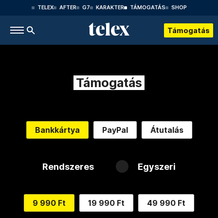
TELEX
AFTER
G7
KARAKTER
TÁMOGATÁS
SHOP
Támogatás
Támogatás
Bankkártya
PayPal
Átutalás
Rendszeres
Egyszeri
9 990 Ft
19 990 Ft
49 990 Ft