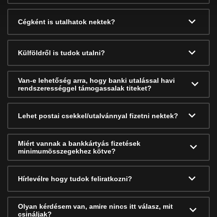
Cégként is utalhatok nektek?
Külföldről is tudok utalni?
Van-e lehetőség arra, hogy banki utalással havi
rendszerességgel támogassalak titeket?
Lehet postai csekkel/utalvánnyal fizetni nektek?
Miért vannak a bankkártyás fizetések
minimumösszegekhez kötve?
Hírlevélre hogy tudok feliratkozni?
Olyan kérdésem van, amire nincs itt válasz, mit
csináljak?