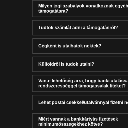
Milyen jogi szabályok vonatkoznak egyéb
támogatásra?
Tudtok számlát adni a támogatásról?
Cégként is utalhatok nektek?
Külföldről is tudok utalni?
Van-e lehetőség arra, hogy banki utalássa
rendszerességgel támogassalak titeket?
Lehet postai csekkel/utalvánnyal fizetni 
Miért vannak a bankkártyás fizetések
minimumösszegekhez kötve?