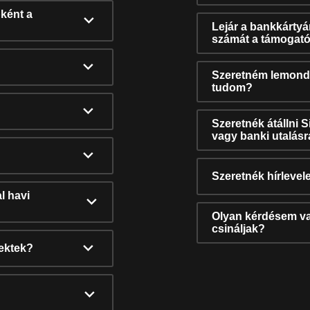
ként a
Lejár a bankkárty
számát a támogató
Szeretném lemonda
tudom?
Szeretnék átállni 
vagy banki utalás
Szeretnék hírlevele
l havi
Olyan kérdésem van
csináljak?
nektek?