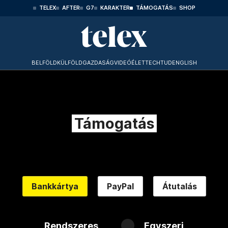
TELEX
AFTER
G7
KARAKTER
TÁMOGATÁS
SHOP
BELFÖLD
KÜLFÖLD
GAZDASÁG
VIDEÓ
ÉLET
TECHTUD
ENGLISH
Támogatás
Bankkártya
PayPal
Átutalás
Rendszeres
Egyszeri