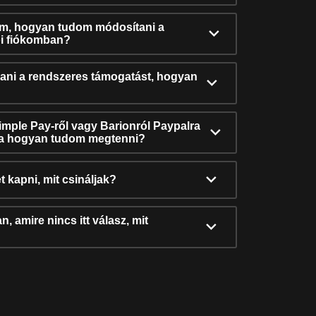
ám, hogyan tudom módosítani a
i fiókomban?
ni a rendszeres támogatást, hogyan
Simple Pay-ről vagy Barionról Paypalra
ra hogyan tudom megtenni?
t kapni, mit csináljak?
, amire nincs itt válasz, mit