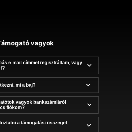
Támogató vagyok
ibás e-mail-címmel regisztráltam, vagy
et?
kezni, mi a baj?
atótok vagyok bankszámláról
incs fiókom?
oztatni a támogatási összeget,