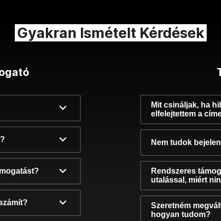
Gyakran Ismételt Kérdések
ogató
Mit csináljak, ha h
elfelejtettem a cím
k?
Nem tudok bejelent
támogatást?
Rendszeres támog
utalással, miért n
számít?
Szeretném megvált
hogyan tudom?