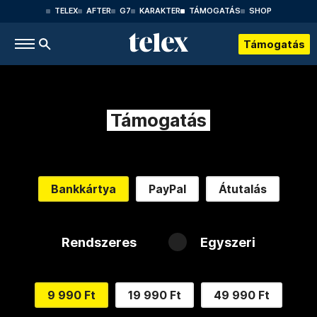
TELEX
AFTER
G7
KARAKTER
TÁMOGATÁS
SHOP
Támogatás
Támogatás
Bankkártya
PayPal
Átutalás
Rendszeres
Egyszeri
9 990 Ft
19 990 Ft
49 990 Ft