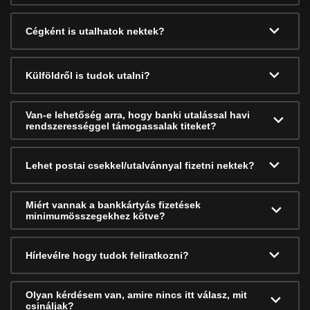
Cégként is utalhatok nektek?
Külföldről is tudok utalni?
Van-e lehetőség arra, hogy banki utalással havi
rendszerességgel támogassalak titeket?
Lehet postai csekkel/utalvánnyal fizetni nektek?
Miért vannak a bankkártyás fizetések
minimumösszegekhez kötve?
Hírlevélre hogy tudok feliratkozni?
Olyan kérdésem van, amire nincs itt válasz, mit
csináljak?