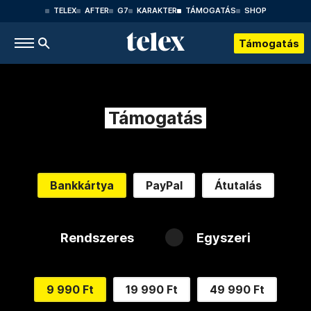
TELEX
AFTER
G7
KARAKTER
TÁMOGATÁS
SHOP
Támogatás
Támogatás
Bankkártya
PayPal
Átutalás
Rendszeres
Egyszeri
9 990 Ft
19 990 Ft
49 990 Ft