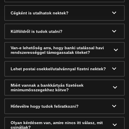
Cégként is utalhatok nektek?
Külföldről is tudok utalni?
Van-e lehetőség arra, hogy banki utalással havi
rendszerességgel támogassalak titeket?
Lehet postai csekkel/utalvánnyal fizetni nektek?
Miért vannak a bankkártyás fizetések
minimumösszegekhez kötve?
Hírlevélre hogy tudok feliratkozni?
Olyan kérdésem van, amire nincs itt válasz, mit
csináljak?