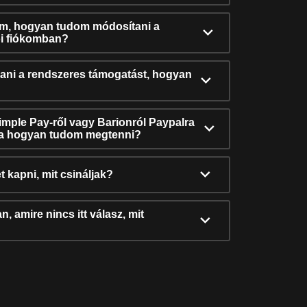
ám, hogyan tudom módosítani a
i fiókomban?
ni a rendszeres támogatást, hogyan
Simple Pay-ről vagy Barionról Paypalra
ra hogyan tudom megtenni?
t kapni, mit csináljak?
, amire nincs itt válasz, mit