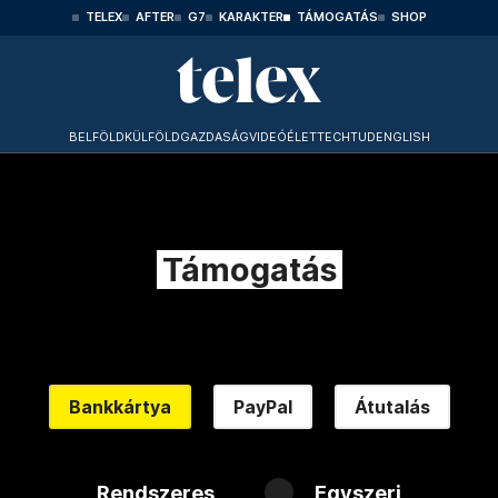
TELEX
AFTER
G7
KARAKTER
TÁMOGATÁS
SHOP
BELFÖLD
KÜLFÖLD
GAZDASÁG
VIDEÓ
ÉLET
TECHTUD
ENGLISH
Támogatás
Bankkártya
PayPal
Átutalás
Rendszeres
Egyszeri