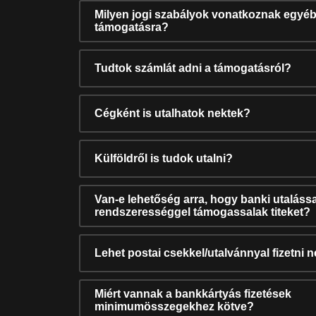
Milyen jogi szabályok vonatkoznak egyéb
támogatásra?
Tudtok számlát adni a támogatásról?
Cégként is utalhatok nektek?
Külföldről is tudok utalni?
Van-e lehetőség arra, hogy banki utalássa
rendszerességgel támogassalak titeket?
Lehet postai csekkel/utalvánnyal fizetni 
Miért vannak a bankkártyás fizetések
minimumösszegekhez kötve?