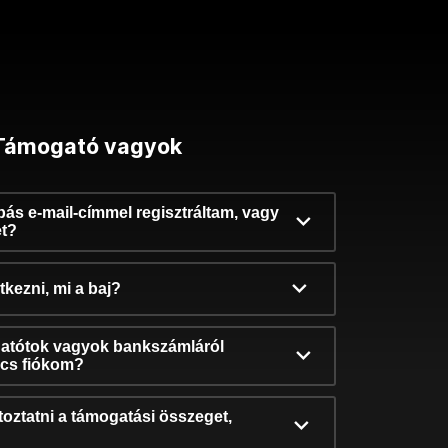
Támogató vagyok
ibás e-mail-címmel regisztráltam, vagy
et?
kezni, mi a baj?
atótok vagyok bankszámláról
incs fiókom?
oztatni a támogatási összeget,