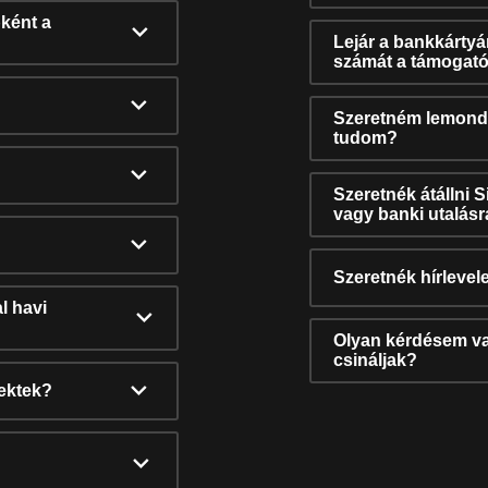
ként a
Lejár a bankkárty
számát a támogató
Szeretném lemonda
tudom?
Szeretnék átállni 
vagy banki utalás
Szeretnék hírlevele
l havi
Olyan kérdésem van
csináljak?
nektek?