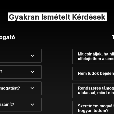
Gyakran Ismételt Kérdések
ogató
Mit csináljak, ha h
elfelejtettem a cím
k?
Nem tudok bejelent
támogatást?
Rendszeres támog
utalással, miért n
számít?
Szeretném megvált
hogyan tudom?