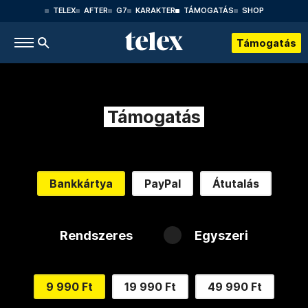
TELEX
AFTER
G7
KARAKTER
TÁMOGATÁS
SHOP
Támogatás
Támogatás
Bankkártya
PayPal
Átutalás
Rendszeres
Egyszeri
9 990 Ft
19 990 Ft
49 990 Ft