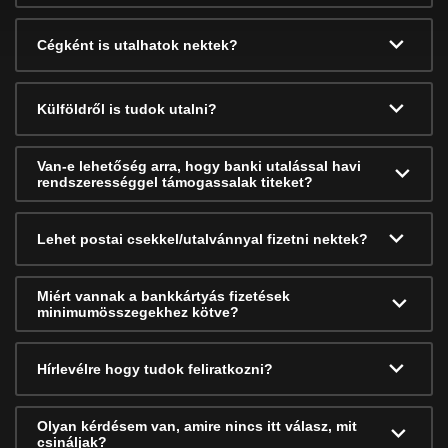
Cégként is utalhatok nektek?
Külföldről is tudok utalni?
Van-e lehetőség arra, hogy banki utalással havi
rendszerességgel támogassalak titeket?
Lehet postai csekkel/utalvánnyal fizetni nektek?
Miért vannak a bankkártyás fizetések
minimumösszegekhez kötve?
Hírlevélre hogy tudok feliratkozni?
Olyan kérdésem van, amire nincs itt válasz, mit
csináljak?