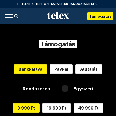
TELEX
AFTER
G7
KARAKTER
TÁMOGATÁS
SHOP
Támogatás
Támogatás
Bankkártya
PayPal
Átutalás
Rendszeres
Egyszeri
9 990 Ft
19 990 Ft
49 990 Ft