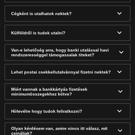
Cégként is utalhatok nektek?
Külföldről is tudok utalni?
Van-e lehetőség arra, hogy banki utalással havi
rendszerességgel támogassalak titeket?
Lehet postai csekkel/utalvánnyal fizetni nektek?
Miért vannak a bankkártyás fizetések
minimumösszegekhez kötve?
Hírlevélre hogy tudok feliratkozni?
Olyan kérdésem van, amire nincs itt válasz, mit
csináljak?