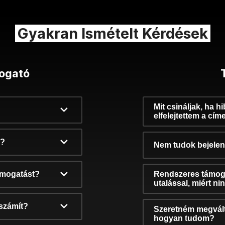
Gyakran Ismételt Kérdések
ogató
Mit csináljak, ha h
elfelejtettem a cím
k?
Nem tudok bejelent
támogatást?
Rendszeres támog
utalással, miért n
számít?
Szeretném megvált
hogyan tudom?