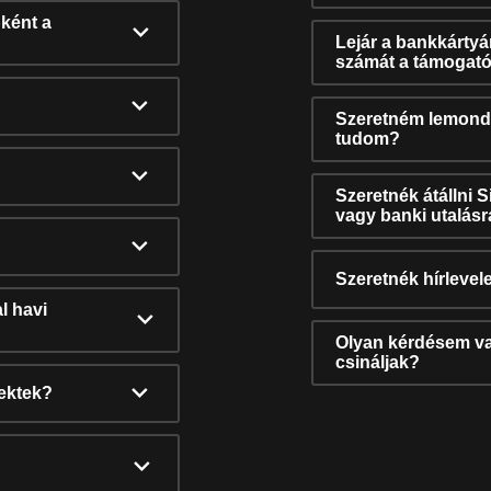
ként a
Lejár a bankkárty
számát a támogató
Szeretném lemonda
tudom?
Szeretnék átállni 
vagy banki utalás
Szeretnék hírlevele
l havi
Olyan kérdésem van
csináljak?
nektek?