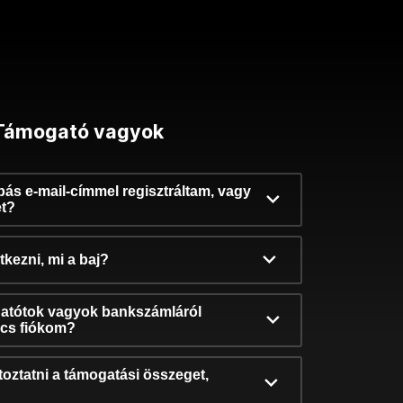
Támogató vagyok
ibás e-mail-címmel regisztráltam, vagy
et?
kezni, mi a baj?
atótok vagyok bankszámláról
incs fiókom?
oztatni a támogatási összeget,