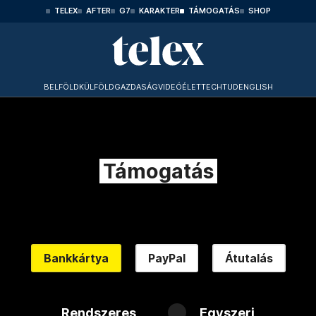
TELEX
AFTER
G7
KARAKTER
TÁMOGATÁS
SHOP
BELFÖLD
KÜLFÖLD
GAZDASÁG
VIDEÓ
ÉLET
TECHTUD
ENGLISH
Támogatás
Bankkártya
PayPal
Átutalás
Rendszeres
Egyszeri