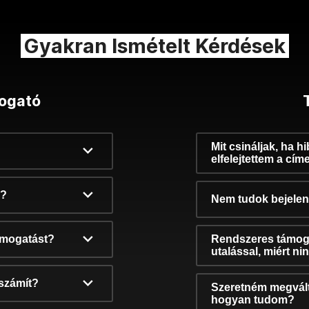
Gyakran Ismételt Kérdések
ogató
Mit csináljak, ha h
elfelejtettem a cím
k?
Nem tudok bejelent
támogatást?
Rendszeres támog
utalással, miért n
számít?
Szeretném megvált
hogyan tudom?