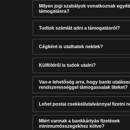
Milyen jogi szabályok vonatkoznak egyéb
támogatásra?
Tudtok számlát adni a támogatásról?
Cégként is utalhatok nektek?
Külföldről is tudok utalni?
Van-e lehetőség arra, hogy banki utalássa
rendszerességgel támogassalak titeket?
Lehet postai csekkel/utalvánnyal fizetni 
Miért vannak a bankkártyás fizetések
minimumösszegekhez kötve?