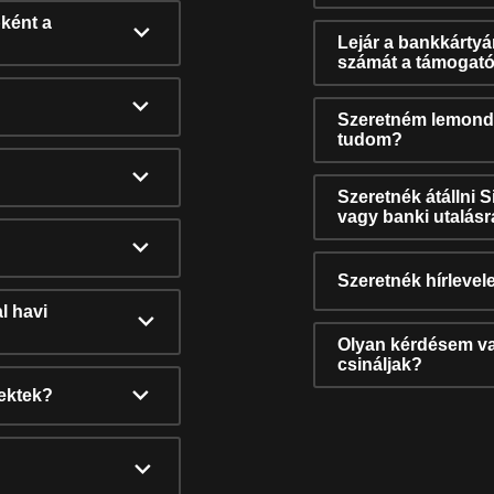
ként a
Lejár a bankkárty
számát a támogató
Szeretném lemonda
tudom?
Szeretnék átállni 
vagy banki utalás
Szeretnék hírlevele
l havi
Olyan kérdésem van
csináljak?
nektek?