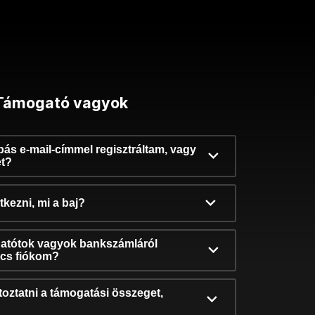
Támogató vagyok
ibás e-mail-címmel regisztráltam, vagy
et?
kezni, mi a baj?
atótok vagyok bankszámláról
incs fiókom?
oztatni a támogatási összeget,