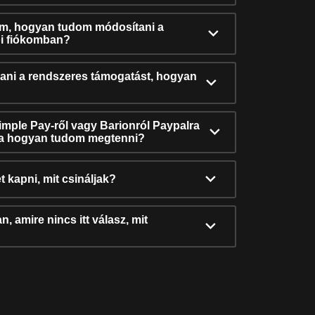
ám, hogyan tudom módosítani a
i fiókomban?
ni a rendszeres támogatást, hogyan
Simple Pay-ről vagy Barionról Paypalra
ra hogyan tudom megtenni?
t kapni, mit csináljak?
, amire nincs itt válasz, mit