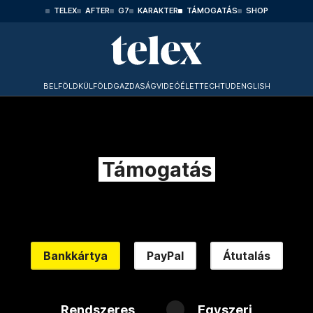
TELEX
AFTER
G7
KARAKTER
TÁMOGATÁS
SHOP
BELFÖLD
KÜLFÖLD
GAZDASÁG
VIDEÓ
ÉLET
TECHTUD
ENGLISH
Támogatás
Bankkártya
PayPal
Átutalás
Rendszeres
Egyszeri