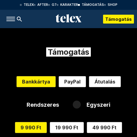
TELEX
AFTER
G7
KARAKTER
TÁMOGATÁS
SHOP
Támogatás
Támogatás
Bankkártya
PayPal
Átutalás
Rendszeres
Egyszeri
9 990 Ft
19 990 Ft
49 990 Ft