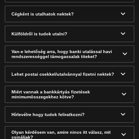
Cégként is utalhatok nektek?
Külföldről is tudok utalni?
Van-e lehetőség arra, hogy banki utalással havi
rendszerességgel támogassalak titeket?
Lehet postai csekkel/utalvánnyal fizetni nektek?
Miért vannak a bankkártyás fizetések
minimumösszegekhez kötve?
Hírlevélre hogy tudok feliratkozni?
Olyan kérdésem van, amire nincs itt válasz, mit
csináljak?