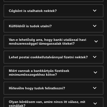
Cégként is utalhatok nektek?
Külföldről is tudok utalni?
Van-e lehetőség arra, hogy banki utalással havi
rendszerességgel támogassalak titeket?
Lehet postai csekkel/utalvánnyal fizetni nektek?
Miért vannak a bankkártyás fizetések
minimumösszegekhez kötve?
Hírlevélre hogy tudok feliratkozni?
Olyan kérdésem van, amire nincs itt válasz, mit
csináljak?