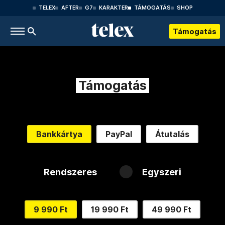
TELEX
AFTER
G7
KARAKTER
TÁMOGATÁS
SHOP
Támogatás
Támogatás
Bankkártya
PayPal
Átutalás
Rendszeres
Egyszeri
9 990 Ft
19 990 Ft
49 990 Ft