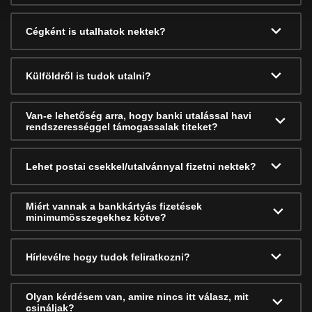
Cégként is utalhatok nektek?
Külföldről is tudok utalni?
Van-e lehetőség arra, hogy banki utalással havi
rendszerességgel támogassalak titeket?
Lehet postai csekkel/utalvánnyal fizetni nektek?
Miért vannak a bankkártyás fizetések
minimumösszegekhez kötve?
Hírlevélre hogy tudok feliratkozni?
Olyan kérdésem van, amire nincs itt válasz, mit
csináljak?