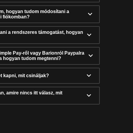
ám, hogyan tudom módosítani a
i fiókomban?
ni a rendszeres támogatást, hogyan
Simple Pay-ről vagy Barionról Paypalra
ra hogyan tudom megtenni?
t kapni, mit csináljak?
, amire nincs itt válasz, mit