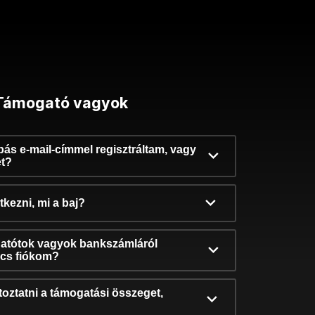
Támogató vagyok
ibás e-mail-címmel regisztráltam, vagy
et?
kezni, mi a baj?
atótok vagyok bankszámláról
incs fiókom?
oztatni a támogatási összeget,