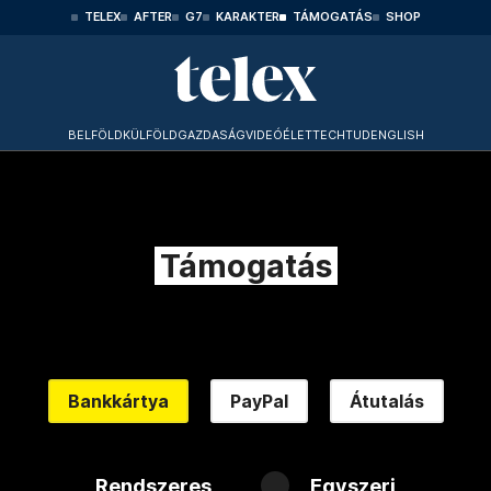
TELEX
AFTER
G7
KARAKTER
TÁMOGATÁS
SHOP
BELFÖLD
KÜLFÖLD
GAZDASÁG
VIDEÓ
ÉLET
TECHTUD
ENGLISH
Támogatás
Bankkártya
PayPal
Átutalás
Rendszeres
Egyszeri