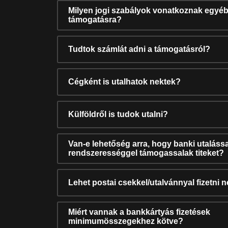
Milyen jogi szabályok vonatkoznak egyéb
támogatásra?
Tudtok számlát adni a támogatásról?
Cégként is utalhatok nektek?
Külföldről is tudok utalni?
Van-e lehetőség arra, hogy banki utalássa
rendszerességgel támogassalak titeket?
Lehet postai csekkel/utalvánnyal fizetni 
Miért vannak a bankkártyás fizetések
minimumösszegekhez kötve?