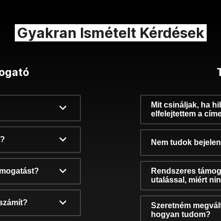
Gyakran Ismételt Kérdések
ogató
Mit csináljak, ha h
elfelejtettem a cím
k?
Nem tudok bejelent
támogatást?
Rendszeres támog
utalással, miért n
számít?
Szeretném megvált
hogyan tudom?