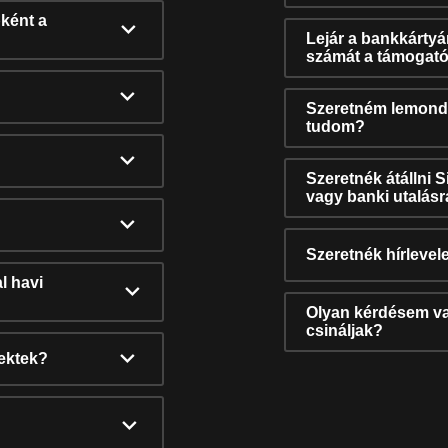
ként a
Lejár a bankkárty
számát a támogató
Szeretném lemonda
tudom?
Szeretnék átállni 
vagy banki utalás
Szeretnék hírlevele
l havi
Olyan kérdésem van
csináljak?
nektek?