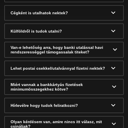
Cégként is utalhatok nektek?
Külföldről is tudok utalni?
Van-e lehetőség arra, hogy banki utalással havi
rendszerességgel támogassalak titeket?
Lehet postai csekkel/utalvánnyal fizetni nektek?
Miért vannak a bankkártyás fizetések
minimumösszegekhez kötve?
Hírlevélre hogy tudok feliratkozni?
Olyan kérdésem van, amire nincs itt válasz, mit
csináljak?