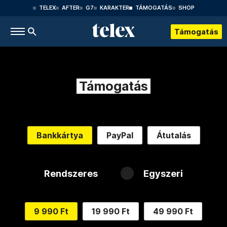
TELEX
AFTER
G7
KARAKTER
TÁMOGATÁS
SHOP
Támogatás
Támogatás
Bankkártya
PayPal
Átutalás
Rendszeres
Egyszeri
9 990 Ft
19 990 Ft
49 990 Ft