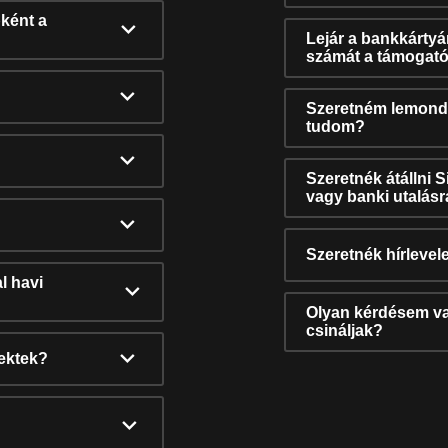
ként a
Lejár a bankkárty
számát a támogató
Szeretném lemonda
tudom?
Szeretnék átállni 
vagy banki utalás
Szeretnék hírlevele
l havi
Olyan kérdésem van
csináljak?
nektek?