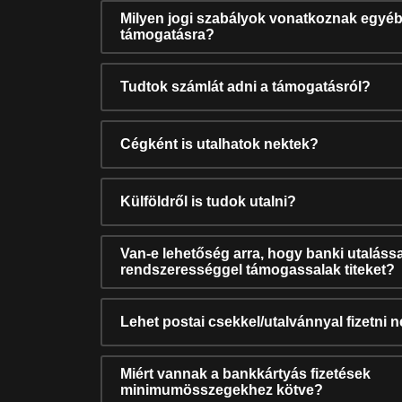
Milyen jogi szabályok vonatkoznak egyéb
támogatásra?
Tudtok számlát adni a támogatásról?
Cégként is utalhatok nektek?
Külföldről is tudok utalni?
Van-e lehetőség arra, hogy banki utalássa
rendszerességgel támogassalak titeket?
Lehet postai csekkel/utalvánnyal fizetni 
Miért vannak a bankkártyás fizetések
minimumösszegekhez kötve?