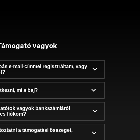
Támogató vagyok
ibás e-mail-címmel regisztráltam, vagy
et?
kezni, mi a baj?
atótok vagyok bankszámláról
incs fiókom?
oztatni a támogatási összeget,