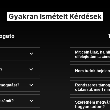
Gyakran Ismételt Kérdések
ogató
Mit csináljak, ha h
elfelejtettem a cím
k?
Nem tudok bejelent
támogatást?
Rendszeres támog
utalással, miért n
számít?
Szeretném megvált
hogyan tudom?