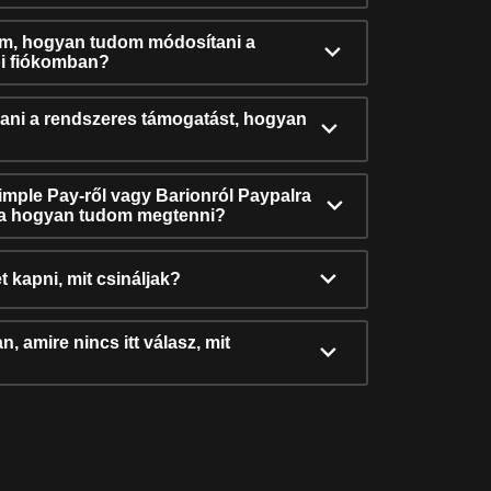
ám, hogyan tudom módosítani a
i fiókomban?
ni a rendszeres támogatást, hogyan
Simple Pay-ről vagy Barionról Paypalra
ra hogyan tudom megtenni?
t kapni, mit csináljak?
, amire nincs itt válasz, mit