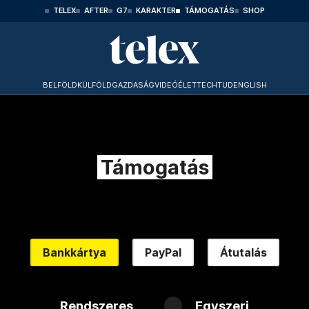
TELEX
AFTER
G7
KARAKTER
TÁMOGATÁS
SHOP
BELFÖLD
KÜLFÖLD
GAZDASÁG
VIDEÓ
ÉLET
TECHTUD
ENGLISH
Támogatás
Bankkártya
PayPal
Átutalás
Rendszeres
Egyszeri