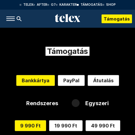
TELEX
AFTER
G7
KARAKTER
TÁMOGATÁS
SHOP
Támogatás
Támogatás
Bankkártya
PayPal
Átutalás
Rendszeres
Egyszeri
9 990 Ft
19 990 Ft
49 990 Ft