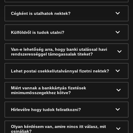
Cégként is utalhatok nektek?
Külföldről is tudok utalni?
Van-e lehetőség arra, hogy banki utalással havi
rendszerességgel támogassalak titeket?
Lehet postai csekkel/utalvánnyal fizetni nektek?
Miért vannak a bankkártyás fizetések
minimumösszegekhez kötve?
Hírlevélre hogy tudok feliratkozni?
Olyan kérdésem van, amire nincs itt válasz, mit
csináljak?