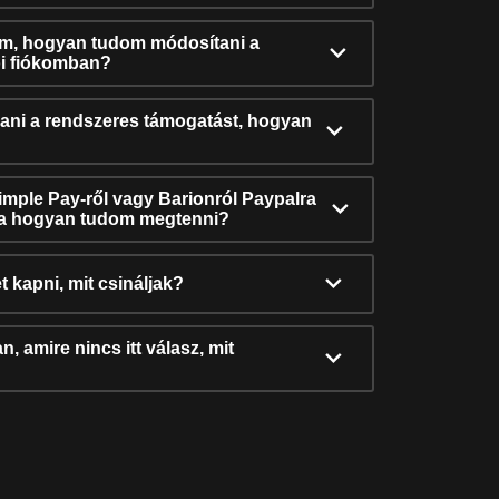
ám, hogyan tudom módosítani a
i fiókomban?
ni a rendszeres támogatást, hogyan
Simple Pay-ről vagy Barionról Paypalra
ra hogyan tudom megtenni?
t kapni, mit csináljak?
, amire nincs itt válasz, mit