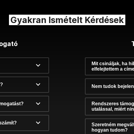
Gyakran Ismételt Kérdések
ogató
Mit csináljak, ha h
elfelejtettem a cím
k?
Nem tudok bejelent
támogatást?
Rendszeres támog
utalással, miért n
számít?
Szeretném megvált
hogyan tudom?