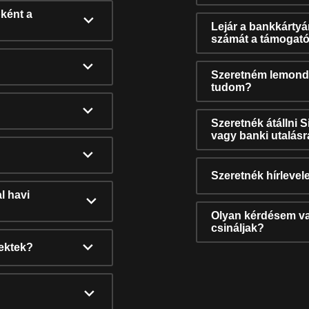
ként a
Lejár a bankkárty
számát a támogató
Szeretném lemonda
tudom?
Szeretnék átállni 
vagy banki utalás
Szeretnék hírlevele
l havi
Olyan kérdésem van
csináljak?
nektek?