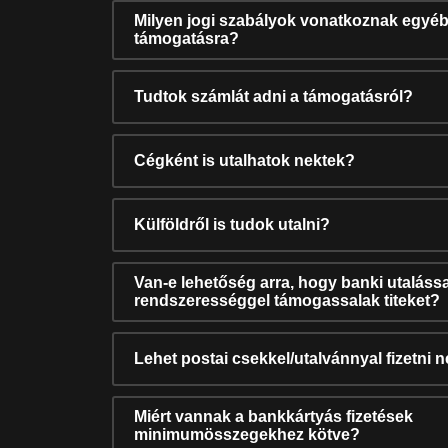
Milyen jogi szabályok vonatkoznak egyéb
támogatásra?
Tudtok számlát adni a támogatásról?
Cégként is utalhatok nektek?
Külföldről is tudok utalni?
Van-e lehetőség arra, hogy banki utalássa
rendszerességgel támogassalak titeket?
Lehet postai csekkel/utalvánnyal fizetni 
Miért vannak a bankkártyás fizetések
minimumösszegekhez kötve?