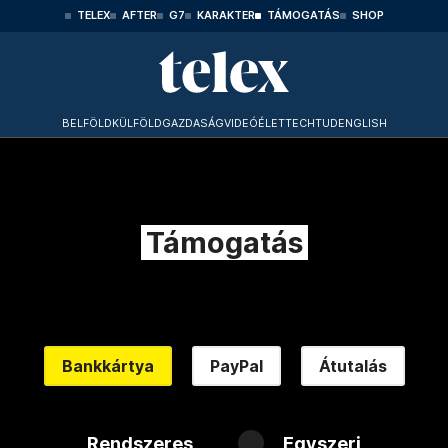
TELEX
AFTER
G7
KARAKTER
TÁMOGATÁS
SHOP
BELFÖLD
KÜLFÖLD
GAZDASÁG
VIDEÓ
ÉLET
TECHTUD
ENGLISH
Támogatás
Bankkártya
PayPal
Átutalás
Rendszeres
Egyszeri