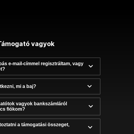
Támogató vagyok
ibás e-mail-címmel regisztráltam, vagy
et?
kezni, mi a baj?
atótok vagyok bankszámláról
incs fiókom?
oztatni a támogatási összeget,