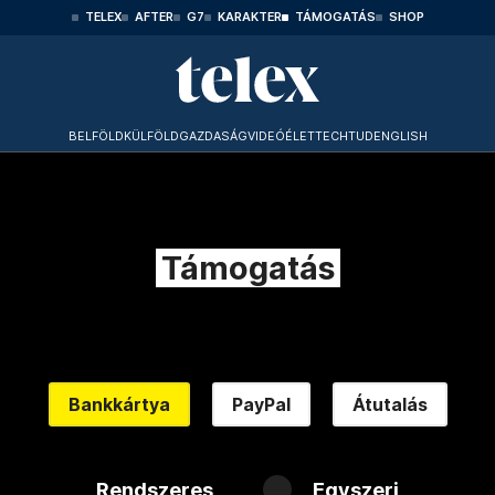
TELEX
AFTER
G7
KARAKTER
TÁMOGATÁS
SHOP
BELFÖLD
KÜLFÖLD
GAZDASÁG
VIDEÓ
ÉLET
TECHTUD
ENGLISH
Támogatás
Bankkártya
PayPal
Átutalás
Rendszeres
Egyszeri