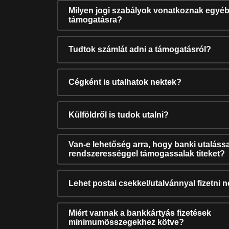
Milyen jogi szabályok vonatkoznak egyéb
támogatásra?
Tudtok számlát adni a támogatásról?
Cégként is utalhatok nektek?
Külföldről is tudok utalni?
Van-e lehetőség arra, hogy banki utalássa
rendszerességgel támogassalak titeket?
Lehet postai csekkel/utalvánnyal fizetni 
Miért vannak a bankkártyás fizetések
minimumösszegekhez kötve?