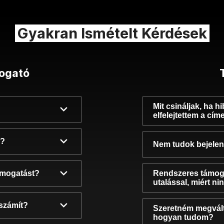
Gyakran Ismételt Kérdések
ogató
Mit csináljak, ha h
elfelejtettem a cím
k?
Nem tudok bejelent
támogatást?
Rendszeres támog
utalással, miért n
számít?
Szeretném megvált
hogyan tudom?