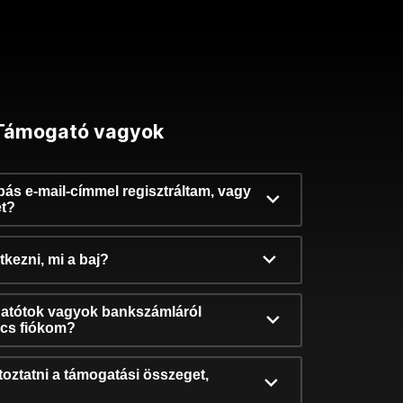
Támogató vagyok
ibás e-mail-címmel regisztráltam, vagy
et?
kezni, mi a baj?
atótok vagyok bankszámláról
incs fiókom?
oztatni a támogatási összeget,