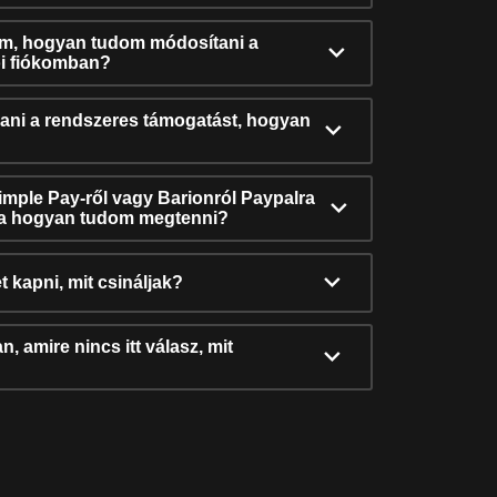
ám, hogyan tudom módosítani a
i fiókomban?
ni a rendszeres támogatást, hogyan
Simple Pay-ről vagy Barionról Paypalra
ra hogyan tudom megtenni?
t kapni, mit csináljak?
, amire nincs itt válasz, mit