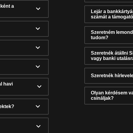
ként a
Lejár a bankkárty
számát a támogató
Szeretném lemonda
tudom?
Szeretnék átállni 
vagy banki utalás
Szeretnék hírlevele
l havi
Olyan kérdésem van
csináljak?
nektek?