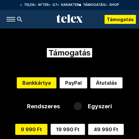
TELEX
AFTER
G7
KARAKTER
TÁMOGATÁS
SHOP
Támogatás
Támogatás
Bankkártya
PayPal
Átutalás
Rendszeres
Egyszeri
9 990 Ft
19 990 Ft
49 990 Ft