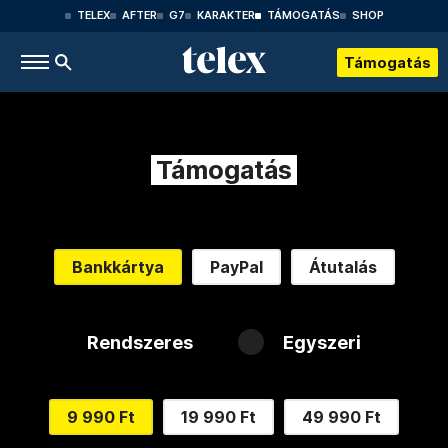
TELEX
AFTER
G7
KARAKTER
TÁMOGATÁS
SHOP
Támogatás
Támogatás
Bankkártya
PayPal
Átutalás
Rendszeres
Egyszeri
9 990 Ft
19 990 Ft
49 990 Ft