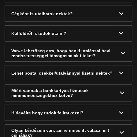
Cégként is utalhatok nektek?
Külföldről is tudok utalni?
Van-e lehetőség arra, hogy banki utalással havi
rendszerességgel támogassalak titeket?
Lehet postai csekkel/utalvánnyal fizetni nektek?
Miért vannak a bankkártyás fizetések
minimumösszegekhez kötve?
Hírlevélre hogy tudok feliratkozni?
Olyan kérdésem van, amire nincs itt válasz, mit
csináljak?