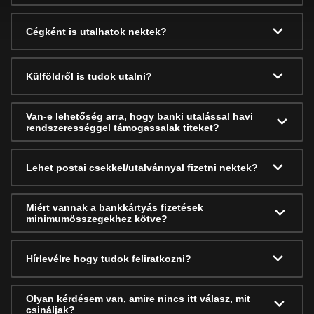
Cégként is utalhatok nektek?
Külföldről is tudok utalni?
Van-e lehetőség arra, hogy banki utalással havi
rendszerességgel támogassalak titeket?
Lehet postai csekkel/utalvánnyal fizetni nektek?
Miért vannak a bankkártyás fizetések
minimumösszegekhez kötve?
Hírlevélre hogy tudok feliratkozni?
Olyan kérdésem van, amire nincs itt válasz, mit
csináljak?