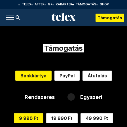
TELEX
AFTER
G7
KARAKTER
TÁMOGATÁS
SHOP
Támogatás
Támogatás
Bankkártya
PayPal
Átutalás
Rendszeres
Egyszeri
9 990 Ft
19 990 Ft
49 990 Ft