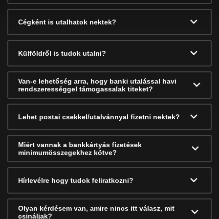
Cégként is utalhatok nektek?
Külföldről is tudok utalni?
Van-e lehetőség arra, hogy banki utalással havi
rendszerességgel támogassalak titeket?
Lehet postai csekkel/utalvánnyal fizetni nektek?
Miért vannak a bankkártyás fizetések
minimumösszegekhez kötve?
Hírlevélre hogy tudok feliratkozni?
Olyan kérdésem van, amire nincs itt válasz, mit
csináljak?