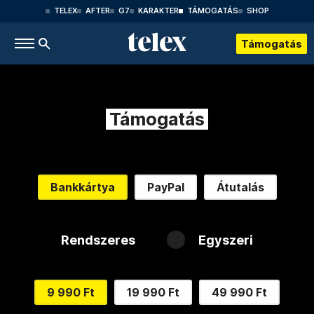
TELEX
AFTER
G7
KARAKTER
TÁMOGATÁS
SHOP
Támogatás
Támogatás
Bankkártya
PayPal
Átutalás
Rendszeres
Egyszeri
9 990 Ft
19 990 Ft
49 990 Ft