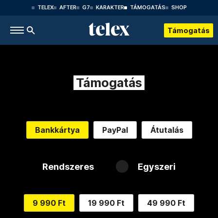
TELEX
AFTER
G7
KARAKTER
TÁMOGATÁS
SHOP
Támogatás
Támogatás
Bankkártya
PayPal
Átutalás
Rendszeres
Egyszeri
9 990 Ft
19 990 Ft
49 990 Ft