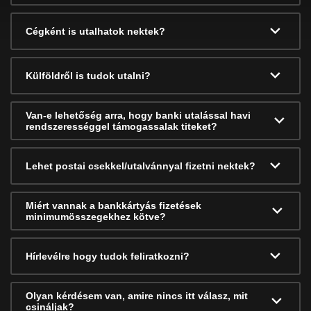
Cégként is utalhatok nektek?
Külföldről is tudok utalni?
Van-e lehetőség arra, hogy banki utalással havi
rendszerességgel támogassalak titeket?
Lehet postai csekkel/utalvánnyal fizetni nektek?
Miért vannak a bankkártyás fizetések
minimumösszegekhez kötve?
Hírlevélre hogy tudok feliratkozni?
Olyan kérdésem van, amire nincs itt válasz, mit
csináljak?