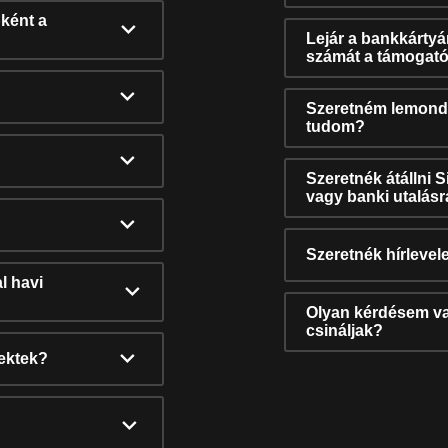
ként a
Lejár a bankkárty
számát a támogató
Szeretném lemonda
tudom?
Szeretnék átállni 
vagy banki utalás
Szeretnék hírlevele
l havi
Olyan kérdésem van
csináljak?
nektek?