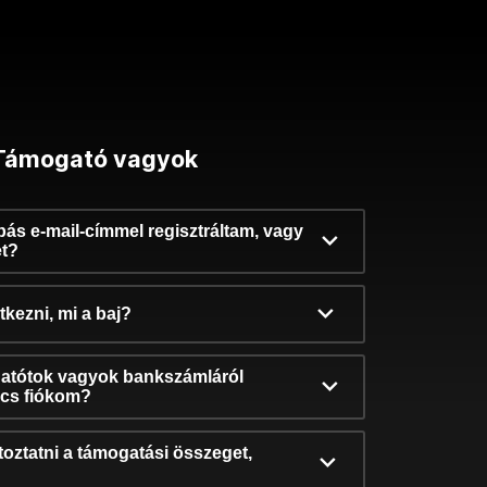
Támogató vagyok
ibás e-mail-címmel regisztráltam, vagy
et?
kezni, mi a baj?
atótok vagyok bankszámláról
incs fiókom?
oztatni a támogatási összeget,