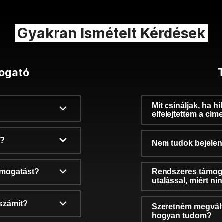
Gyakran Ismételt Kérdések
ogató
Mit csináljak, ha h
elfelejtettem a cím
k?
Nem tudok bejelent
támogatást?
Rendszeres támog
utalással, miért n
számít?
Szeretném megvált
hogyan tudom?