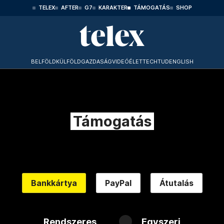
TELEX
AFTER
G7
KARAKTER
TÁMOGATÁS
SHOP
BELFÖLD
KÜLFÖLD
GAZDASÁG
VIDEÓ
ÉLET
TECHTUD
ENGLISH
Támogatás
Bankkártya
PayPal
Átutalás
Rendszeres
Egyszeri