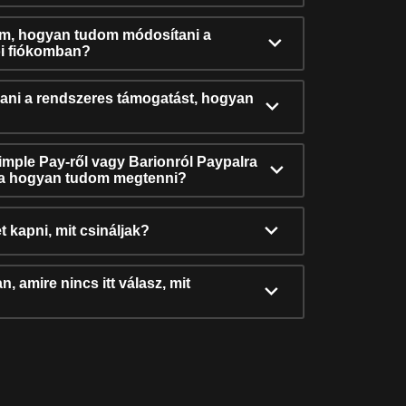
ám, hogyan tudom módosítani a
i fiókomban?
ni a rendszeres támogatást, hogyan
Simple Pay-ről vagy Barionról Paypalra
ra hogyan tudom megtenni?
t kapni, mit csináljak?
, amire nincs itt válasz, mit