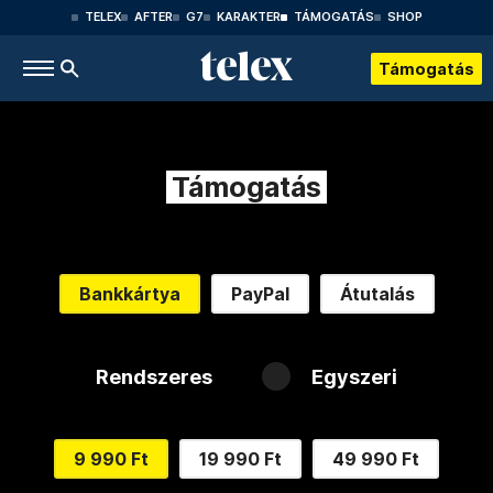
TELEX
AFTER
G7
KARAKTER
TÁMOGATÁS
SHOP
Támogatás
Támogatás
Bankkártya
PayPal
Átutalás
Rendszeres
Egyszeri
9 990 Ft
19 990 Ft
49 990 Ft