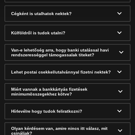
Cégként is utalhatok nektek?
Külföldről is tudok utalni?
Van-e lehetőség arra, hogy banki utalással havi
rendszerességgel támogassalak titeket?
Lehet postai csekkel/utalvánnyal fizetni nektek?
Miért vannak a bankkártyás fizetések
minimumösszegekhez kötve?
Hírlevélre hogy tudok feliratkozni?
Olyan kérdésem van, amire nincs itt válasz, mit
csináljak?