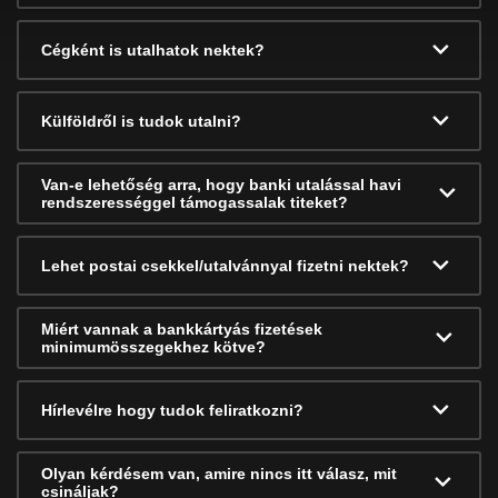
Cégként is utalhatok nektek?
Külföldről is tudok utalni?
Van-e lehetőség arra, hogy banki utalással havi
rendszerességgel támogassalak titeket?
Lehet postai csekkel/utalvánnyal fizetni nektek?
Miért vannak a bankkártyás fizetések
minimumösszegekhez kötve?
Hírlevélre hogy tudok feliratkozni?
Olyan kérdésem van, amire nincs itt válasz, mit
csináljak?