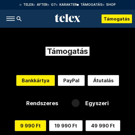
TELEX
AFTER
G7
KARAKTER
TÁMOGATÁS
SHOP
Támogatás
Támogatás
Bankkártya
PayPal
Átutalás
Rendszeres
Egyszeri
9 990 Ft
19 990 Ft
49 990 Ft