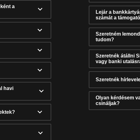
ként a
Lejár a bankkárty
számát a támogató
Szeretném lemonda
tudom?
Szeretnék átállni 
vagy banki utalás
Szeretnék hírlevele
l havi
Olyan kérdésem van
csináljak?
nektek?