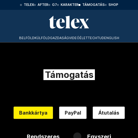
TELEX
AFTER
G7
KARAKTER
TÁMOGATÁS
SHOP
BELFÖLD
KÜLFÖLD
GAZDASÁG
VIDEÓ
ÉLET
TECHTUD
ENGLISH
Támogatás
Bankkártya
PayPal
Átutalás
Rendszeres
Egyszeri