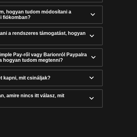
ám, hogyan tudom módosítani a
i fiókomban?
ni a rendszeres támogatást, hogyan
Simple Pay-ről vagy Barionról Paypalra
ra hogyan tudom megtenni?
t kapni, mit csináljak?
, amire nincs itt válasz, mit