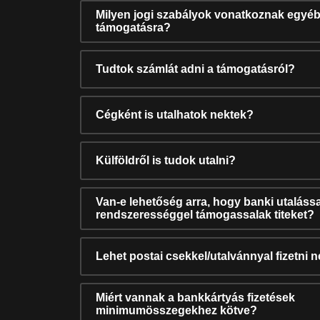
Milyen jogi szabályok vonatkoznak egyéb
támogatásra?
Tudtok számlát adni a támogatásról?
Cégként is utalhatok nektek?
Külföldről is tudok utalni?
Van-e lehetőség arra, hogy banki utalássa
rendszerességgel támogassalak titeket?
Lehet postai csekkel/utalvánnyal fizetni 
Miért vannak a bankkártyás fizetések
minimumösszegekhez kötve?