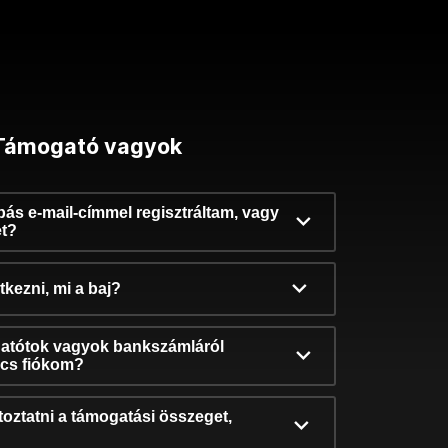
Támogató vagyok
ibás e-mail-címmel regisztráltam, vagy
et?
kezni, mi a baj?
atótok vagyok bankszámláról
incs fiókom?
oztatni a támogatási összeget,