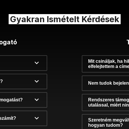
Gyakran Ismételt Kérdések
ogató
Mit csináljak, ha h
elfelejtettem a cím
k?
Nem tudok bejelent
támogatást?
Rendszeres támog
utalással, miért n
számít?
Szeretném megvált
hogyan tudom?