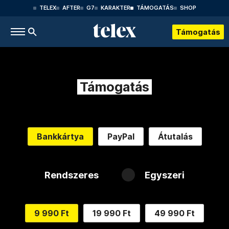
TELEX
AFTER
G7
KARAKTER
TÁMOGATÁS
SHOP
Támogatás
Támogatás
Bankkártya
PayPal
Átutalás
Rendszeres
Egyszeri
9 990 Ft
19 990 Ft
49 990 Ft