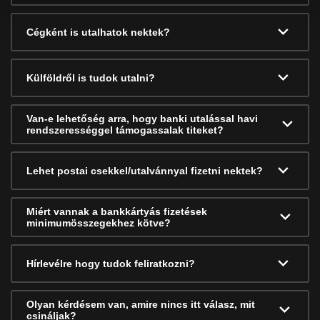
Cégként is utalhatok nektek?
Külföldről is tudok utalni?
Van-e lehetőség arra, hogy banki utalással havi
rendszerességgel támogassalak titeket?
Lehet postai csekkel/utalvánnyal fizetni nektek?
Miért vannak a bankkártyás fizetések
minimumösszegekhez kötve?
Hírlevélre hogy tudok feliratkozni?
Olyan kérdésem van, amire nincs itt válasz, mit
csináljak?