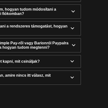
ám, hogyan tudom módosítani a
i fiókomban?
ni a rendszeres támogatást, hogyan
Simple Pay-ről vagy Barionról Paypalra
ra hogyan tudom megtenni?
t kapni, mit csináljak?
, amire nincs itt válasz, mit