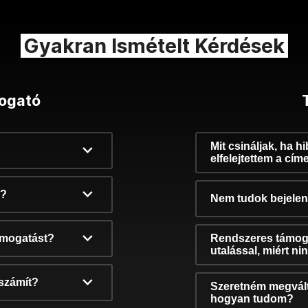
Gyakran Ismételt Kérdések
ogató
Mit csináljak, ha h
elfelejtettem a cím
k?
Nem tudok bejelent
támogatást?
Rendszeres támog
utalással, miért n
számít?
Szeretném megvált
hogyan tudom?