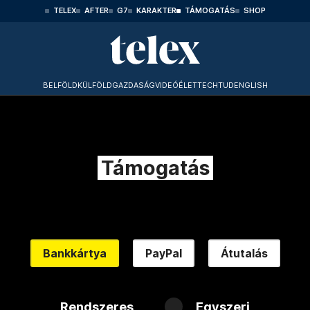
TELEX
AFTER
G7
KARAKTER
TÁMOGATÁS
SHOP
BELFÖLD
KÜLFÖLD
GAZDASÁG
VIDEÓ
ÉLET
TECHTUD
ENGLISH
Támogatás
Bankkártya
PayPal
Átutalás
Rendszeres
Egyszeri