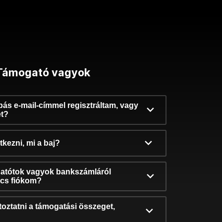
Támogató vagyok
ibás e-mail-címmel regisztráltam, vagy
et?
kezni, mi a baj?
atótok vagyok bankszámláról
incs fiókom?
oztatni a támogatási összeget,