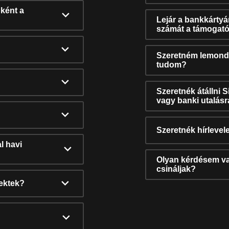
ként a
Lejár a bankkárty
számát a támogató
Szeretném lemonda
tudom?
Szeretnék átállni 
vagy banki utalás
Szeretnék hírlevele
l havi
Olyan kérdésem van
csináljak?
nektek?