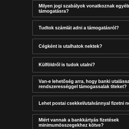
Milyen jogi szabályok vonatkoznak egyéb
támogatásra?
Tudtok számlát adni a támogatásról?
Cégként is utalhatok nektek?
Külföldről is tudok utalni?
Van-e lehetőség arra, hogy banki utalássa
rendszerességgel támogassalak titeket?
Lehet postai csekkel/utalvánnyal fizetni 
Miért vannak a bankkártyás fizetések
minimumösszegekhez kötve?