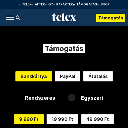
TELEX
AFTER
G7
KARAKTER
TÁMOGATÁS
SHOP
Támogatás
Támogatás
Bankkártya
PayPal
Átutalás
Rendszeres
Egyszeri
9 990 Ft
19 990 Ft
49 990 Ft