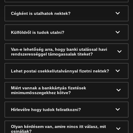
Cégként is utalhatok nektek?
Külföldről is tudok utalni?
Van-e lehetőség arra, hogy banki utalással havi
rendszerességgel támogassalak titeket?
Lehet postai csekkel/utalvánnyal fizetni nektek?
Miért vannak a bankkártyás fizetések
minimumösszegekhez kötve?
Hírlevélre hogy tudok feliratkozni?
Olyan kérdésem van, amire nincs itt válasz, mit
csináljak?