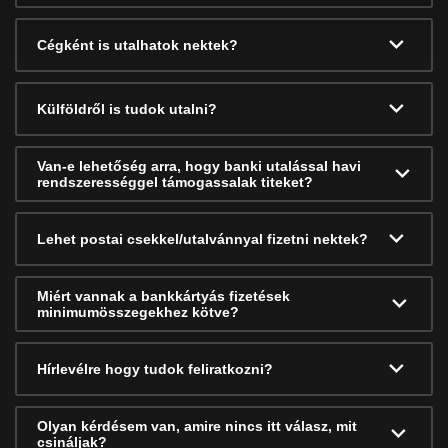
Cégként is utalhatok nektek?
Külföldről is tudok utalni?
Van-e lehetőség arra, hogy banki utalással havi
rendszerességgel támogassalak titeket?
Lehet postai csekkel/utalvánnyal fizetni nektek?
Miért vannak a bankkártyás fizetések
minimumösszegekhez kötve?
Hírlevélre hogy tudok feliratkozni?
Olyan kérdésem van, amire nincs itt válasz, mit
csináljak?