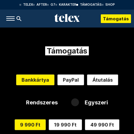
TELEX
AFTER
G7
KARAKTER
TÁMOGATÁS
SHOP
Támogatás
Támogatás
Bankkártya
PayPal
Átutalás
Rendszeres
Egyszeri
9 990 Ft
19 990 Ft
49 990 Ft