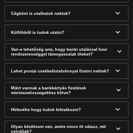
Cégként is utalhatok nektek?
Külföldről is tudok utalni?
Van-e lehetőség arra, hogy banki utalással havi
rendszerességgel támogassalak titeket?
Lehet postai csekkel/utalvánnyal fizetni nektek?
Miért vannak a bankkártyás fizetések
minimumösszegekhez kötve?
Hírlevélre hogy tudok feliratkozni?
Olyan kérdésem van, amire nincs itt válasz, mit
csináljak?