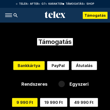
TELEX
AFTER
G7
KARAKTER
TÁMOGATÁS
SHOP
Támogatás
Támogatás
Bankkártya
PayPal
Átutalás
Rendszeres
Egyszeri
9 990 Ft
19 990 Ft
49 990 Ft