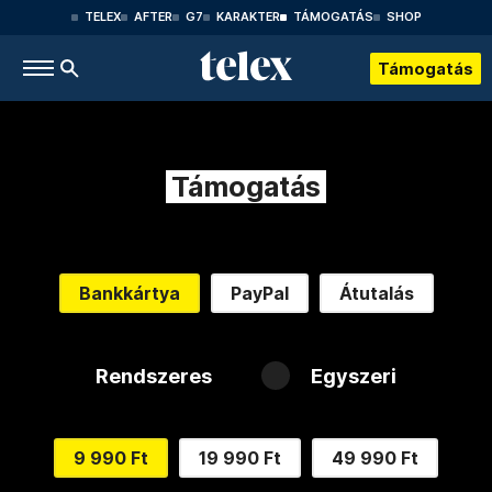
TELEX
AFTER
G7
KARAKTER
TÁMOGATÁS
SHOP
Támogatás
Támogatás
Bankkártya
PayPal
Átutalás
Rendszeres
Egyszeri
9 990 Ft
19 990 Ft
49 990 Ft