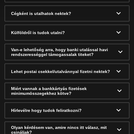
Cégként is utalhatok nektek?
Külföldről is tudok utalni?
Van-e lehetőség arra, hogy banki utalással havi
rendszerességgel támogassalak titeket?
Lehet postai csekkel/utalvánnyal fizetni nektek?
Miért vannak a bankkártyás fizetések
minimumösszegekhez kötve?
Hírlevélre hogy tudok feliratkozni?
Olyan kérdésem van, amire nincs itt válasz, mit
csináljak?