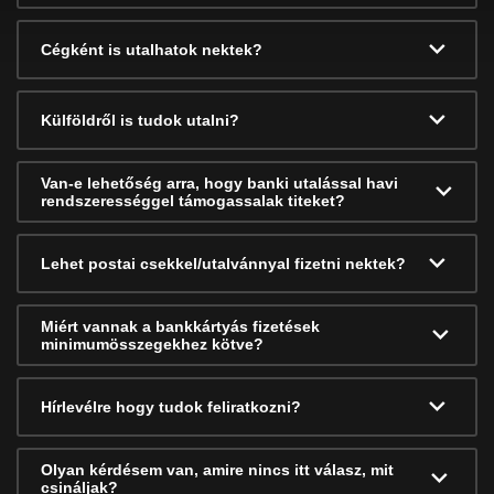
Cégként is utalhatok nektek?
Külföldről is tudok utalni?
Van-e lehetőség arra, hogy banki utalással havi
rendszerességgel támogassalak titeket?
Lehet postai csekkel/utalvánnyal fizetni nektek?
Miért vannak a bankkártyás fizetések
minimumösszegekhez kötve?
Hírlevélre hogy tudok feliratkozni?
Olyan kérdésem van, amire nincs itt válasz, mit
csináljak?