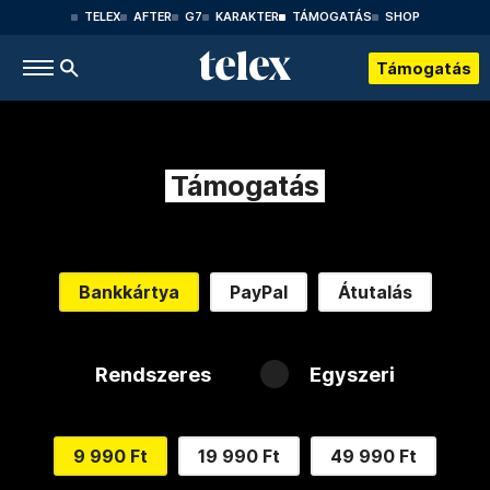
TELEX
AFTER
G7
KARAKTER
TÁMOGATÁS
SHOP
Támogatás
Támogatás
Bankkártya
PayPal
Átutalás
Rendszeres
Egyszeri
9 990 Ft
19 990 Ft
49 990 Ft