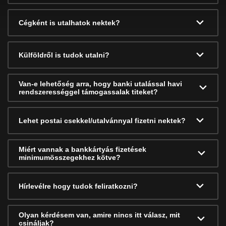
Cégként is utalhatok nektek?
Külföldről is tudok utalni?
Van-e lehetőség arra, hogy banki utalással havi
rendszerességgel támogassalak titeket?
Lehet postai csekkel/utalvánnyal fizetni nektek?
Miért vannak a bankkártyás fizetések
minimumösszegekhez kötve?
Hírlevélre hogy tudok feliratkozni?
Olyan kérdésem van, amire nincs itt válasz, mit
csináljak?