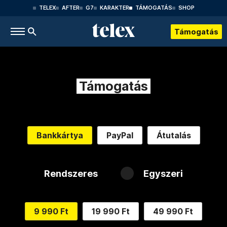
TELEX
AFTER
G7
KARAKTER
TÁMOGATÁS
SHOP
Támogatás
Támogatás
Bankkártya
PayPal
Átutalás
Rendszeres
Egyszeri
9 990 Ft
19 990 Ft
49 990 Ft