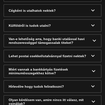
Cégként is utalhatok nektek?
Külföldről is tudok utalni?
Van-e lehetőség arra, hogy banki utalással havi
rendszerességgel támogassalak titeket?
Lehet postai csekkel/utalvánnyal fizetni nektek?
Miért vannak a bankkártyás fizetések
minimumösszegekhez kötve?
Hírlevélre hogy tudok feliratkozni?
Olyan kérdésem van, amire nincs itt válasz, mit
csináljak?