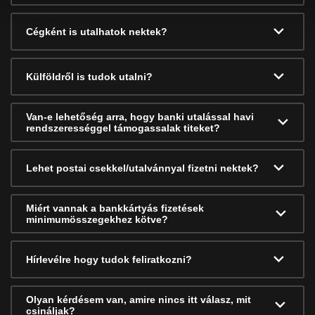
Cégként is utalhatok nektek?
Külföldről is tudok utalni?
Van-e lehetőség arra, hogy banki utalással havi
rendszerességgel támogassalak titeket?
Lehet postai csekkel/utalvánnyal fizetni nektek?
Miért vannak a bankkártyás fizetések
minimumösszegekhez kötve?
Hírlevélre hogy tudok feliratkozni?
Olyan kérdésem van, amire nincs itt válasz, mit
csináljak?