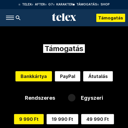
TELEX
AFTER
G7
KARAKTER
TÁMOGATÁS
SHOP
Támogatás
Támogatás
Bankkártya
PayPal
Átutalás
Rendszeres
Egyszeri
9 990 Ft
19 990 Ft
49 990 Ft