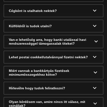
Cégként is utalhatok nektek?
Külföldről is tudok utalni?
Van-e lehetőség arra, hogy banki utalással havi
rendszerességgel támogassalak titeket?
Lehet postai csekkel/utalvánnyal fizetni nektek?
Miért vannak a bankkártyás fizetések
minimumösszegekhez kötve?
Hírlevélre hogy tudok feliratkozni?
Olyan kérdésem van, amire nincs itt válasz, mit
csináljak?