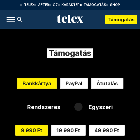
TELEX
AFTER
G7
KARAKTER
TÁMOGATÁS
SHOP
Támogatás
Támogatás
Bankkártya
PayPal
Átutalás
Rendszeres
Egyszeri
9 990 Ft
19 990 Ft
49 990 Ft