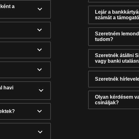
ként a
Lejár a bankkárty
számát a támogató
Szeretném lemonda
tudom?
Szeretnék átállni 
vagy banki utalás
Szeretnék hírlevele
l havi
Olyan kérdésem van
csináljak?
nektek?