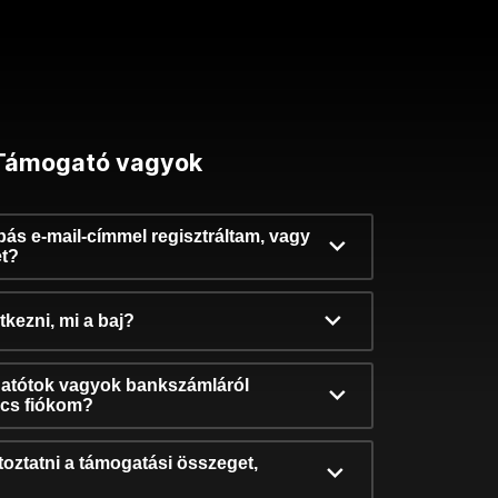
Támogató vagyok
ibás e-mail-címmel regisztráltam, vagy
et?
kezni, mi a baj?
atótok vagyok bankszámláról
incs fiókom?
oztatni a támogatási összeget,