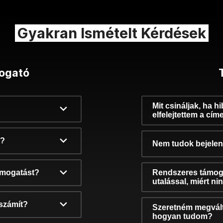
Gyakran Ismételt Kérdések
ogató
Mit csináljak, ha h
elfelejtettem a cím
k?
Nem tudok bejelent
támogatást?
Rendszeres támog
utalással, miért n
számít?
Szeretném megvált
hogyan tudom?