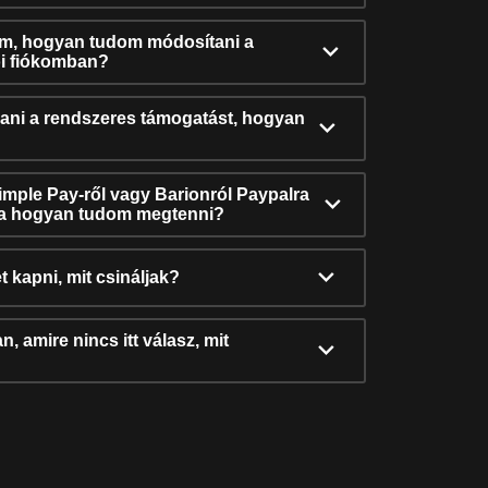
ám, hogyan tudom módosítani a
i fiókomban?
ni a rendszeres támogatást, hogyan
Simple Pay-ről vagy Barionról Paypalra
ra hogyan tudom megtenni?
t kapni, mit csináljak?
, amire nincs itt válasz, mit