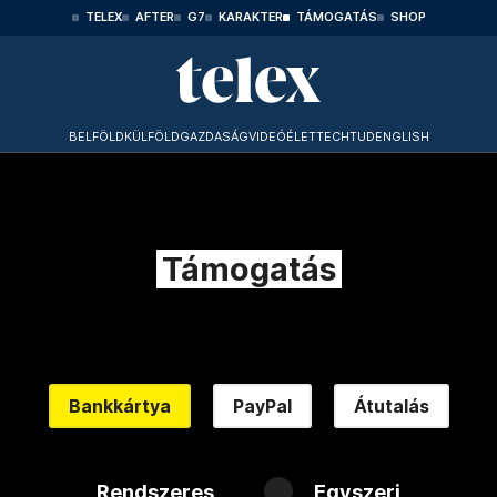
TELEX
AFTER
G7
KARAKTER
TÁMOGATÁS
SHOP
BELFÖLD
KÜLFÖLD
GAZDASÁG
VIDEÓ
ÉLET
TECHTUD
ENGLISH
Támogatás
Bankkártya
PayPal
Átutalás
Rendszeres
Egyszeri