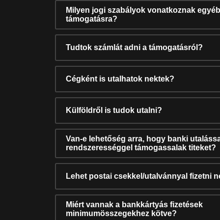
Milyen jogi szabályok vonatkoznak egyéb
támogatásra?
Tudtok számlát adni a támogatásról?
Cégként is utalhatok nektek?
Külföldről is tudok utalni?
Van-e lehetőség arra, hogy banki utalássa
rendszerességgel támogassalak titeket?
Lehet postai csekkel/utalvánnyal fizetni 
Miért vannak a bankkártyás fizetések
minimumösszegekhez kötve?