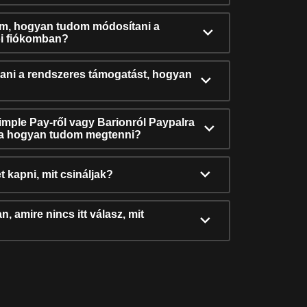
ám, hogyan tudom módosítani a
i fiókomban?
ni a rendszeres támogatást, hogyan
Simple Pay-ről vagy Barionról Paypalra
ra hogyan tudom megtenni?
t kapni, mit csináljak?
, amire nincs itt válasz, mit