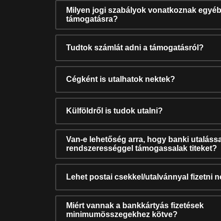
Milyen jogi szabályok vonatkoznak egyéb
támogatásra?
Tudtok számlát adni a támogatásról?
Cégként is utalhatok nektek?
Külföldről is tudok utalni?
Van-e lehetőség arra, hogy banki utalássa
rendszerességgel támogassalak titeket?
Lehet postai csekkel/utalvánnyal fizetni 
Miért vannak a bankkártyás fizetések
minimumösszegekhez kötve?