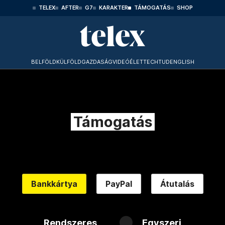
TELEX
AFTER
G7
KARAKTER
TÁMOGATÁS
SHOP
BELFÖLD
KÜLFÖLD
GAZDASÁG
VIDEÓ
ÉLET
TECHTUD
ENGLISH
Támogatás
Bankkártya
PayPal
Átutalás
Rendszeres
Egyszeri