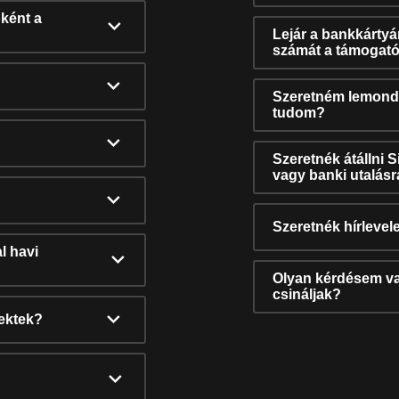
ként a
Lejár a bankkárty
számát a támogató
Szeretném lemonda
tudom?
Szeretnék átállni 
vagy banki utalás
Szeretnék hírlevele
l havi
Olyan kérdésem van
csináljak?
nektek?