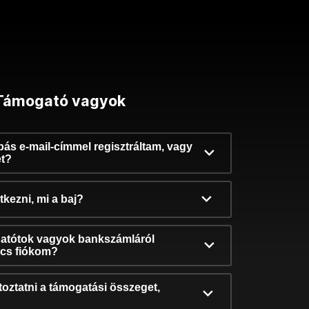
Támogató vagyok
ibás e-mail-címmel regisztráltam, vagy
et?
kezni, mi a baj?
atótok vagyok bankszámláról
incs fiókom?
oztatni a támogatási összeget,