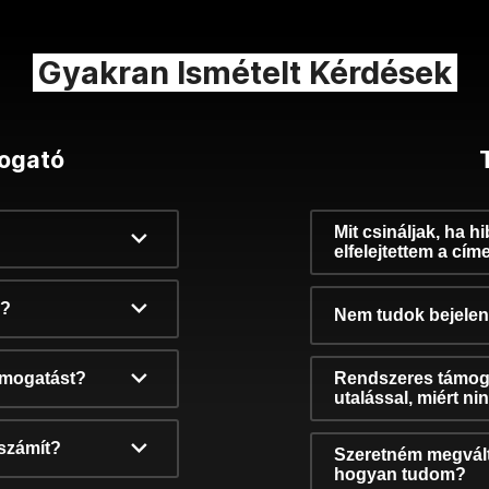
Gyakran Ismételt Kérdések
ogató
Mit csináljak, ha h
elfelejtettem a cím
k?
Nem tudok bejelent
támogatást?
Rendszeres támog
utalással, miért n
számít?
Szeretném megvált
hogyan tudom?