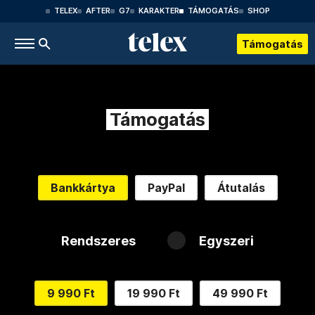
TELEX
AFTER
G7
KARAKTER
TÁMOGATÁS
SHOP
Támogatás
Támogatás
Bankkártya
PayPal
Átutalás
Rendszeres
Egyszeri
9 990 Ft
19 990 Ft
49 990 Ft