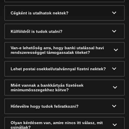
Cégként is utalhatok nektek?
Külföldről is tudok utalni?
Van-e lehetőség arra, hogy banki utalással havi
rendszerességgel támogassalak titeket?
Lehet postai csekkel/utalvánnyal fizetni nektek?
Miért vannak a bankkártyás fizetések
minimumösszegekhez kötve?
Hírlevélre hogy tudok feliratkozni?
Olyan kérdésem van, amire nincs itt válasz, mit
csináljak?