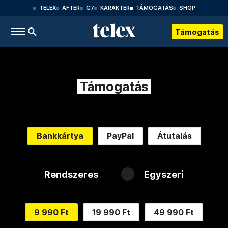
TELEX
AFTER
G7
KARAKTER
TÁMOGATÁS
SHOP
Támogatás
Támogatás
Bankkártya
PayPal
Átutalás
Rendszeres
Egyszeri
9 990 Ft
19 990 Ft
49 990 Ft