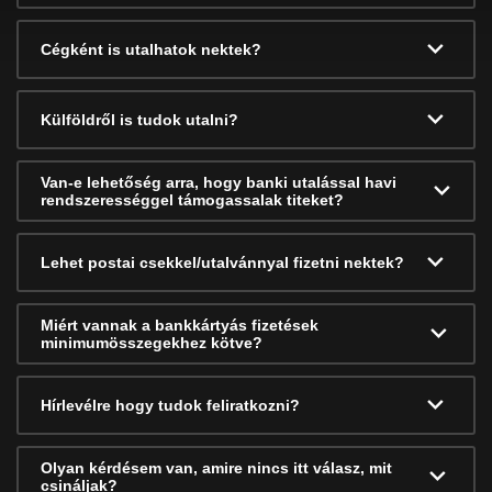
Cégként is utalhatok nektek?
Külföldről is tudok utalni?
Van-e lehetőség arra, hogy banki utalással havi
rendszerességgel támogassalak titeket?
Lehet postai csekkel/utalvánnyal fizetni nektek?
Miért vannak a bankkártyás fizetések
minimumösszegekhez kötve?
Hírlevélre hogy tudok feliratkozni?
Olyan kérdésem van, amire nincs itt válasz, mit
csináljak?