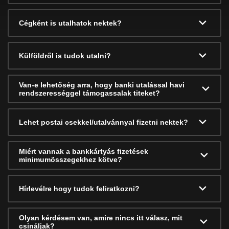
Cégként is utalhatok nektek?
Külföldről is tudok utalni?
Van-e lehetőség arra, hogy banki utalással havi
rendszerességgel támogassalak titeket?
Lehet postai csekkel/utalvánnyal fizetni nektek?
Miért vannak a bankkártyás fizetések
minimumösszegekhez kötve?
Hírlevélre hogy tudok feliratkozni?
Olyan kérdésem van, amire nincs itt válasz, mit
csináljak?