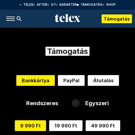
TELEX
AFTER
G7
KARAKTER
TÁMOGATÁS
SHOP
Támogatás
Támogatás
Bankkártya
PayPal
Átutalás
Rendszeres
Egyszeri
9 990 Ft
19 990 Ft
49 990 Ft