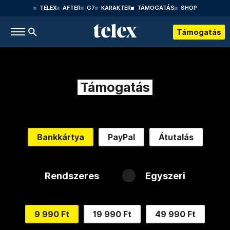
TELEX
AFTER
G7
KARAKTER
TÁMOGATÁS
SHOP
Támogatás
Támogatás
Bankkártya
PayPal
Átutalás
Rendszeres
Egyszeri
9 990 Ft
19 990 Ft
49 990 Ft