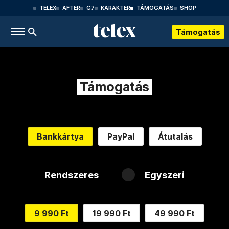
TELEX
AFTER
G7
KARAKTER
TÁMOGATÁS
SHOP
Támogatás
Támogatás
Bankkártya
PayPal
Átutalás
Rendszeres
Egyszeri
9 990 Ft
19 990 Ft
49 990 Ft