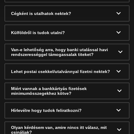
Cégként is utalhatok nektek?
Külföldről is tudok utalni?
Van-e lehetőség arra, hogy banki utalással havi
rendszerességgel támogassalak titeket?
Lehet postai csekkel/utalvánnyal fizetni nektek?
Miért vannak a bankkártyás fizetések
minimumösszegekhez kötve?
Hírlevélre hogy tudok feliratkozni?
Olyan kérdésem van, amire nincs itt válasz, mit
csináljak?