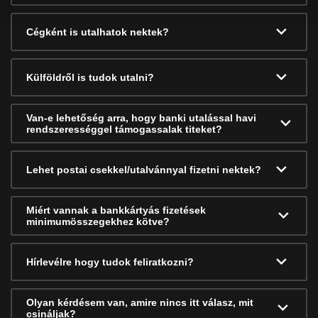
Cégként is utalhatok nektek?
Külföldről is tudok utalni?
Van-e lehetőség arra, hogy banki utalással havi
rendszerességgel támogassalak titeket?
Lehet postai csekkel/utalvánnyal fizetni nektek?
Miért vannak a bankkártyás fizetések
minimumösszegekhez kötve?
Hírlevélre hogy tudok feliratkozni?
Olyan kérdésem van, amire nincs itt válasz, mit
csináljak?