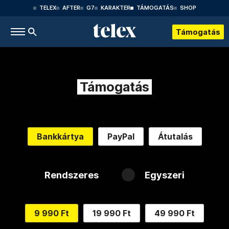
TELEX
AFTER
G7
KARAKTER
TÁMOGATÁS
SHOP
Támogatás
Támogatás
Bankkártya
PayPal
Átutalás
Rendszeres
Egyszeri
9 990 Ft
19 990 Ft
49 990 Ft