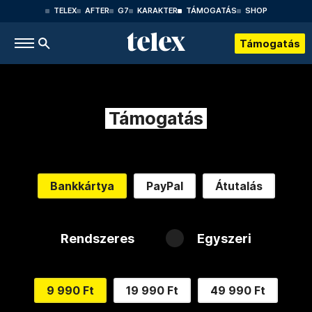
TELEX
AFTER
G7
KARAKTER
TÁMOGATÁS
SHOP
Támogatás
Támogatás
Bankkártya
PayPal
Átutalás
Rendszeres
Egyszeri
9 990 Ft
19 990 Ft
49 990 Ft