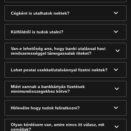
Cégként is utalhatok nektek?
Külföldről is tudok utalni?
Van-e lehetőség arra, hogy banki utalással havi
rendszerességgel támogassalak titeket?
Lehet postai csekkel/utalvánnyal fizetni nektek?
Miért vannak a bankkártyás fizetések
minimumösszegekhez kötve?
Hírlevélre hogy tudok feliratkozni?
Olyan kérdésem van, amire nincs itt válasz, mit
csináljak?